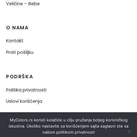
Veličine – Bebe
O NAMA
Kontakt
Prati pošiljku
PODRŠKA
Politika privatnosti
Uslovi korišćenja
MyColors.rs koristi kolačiće u cilju pružanja boljeg korisničkog
iskustva. Ukoliko nastavite sa korišćenjem sajta saglasni ste sa
našom politikom privatnosti