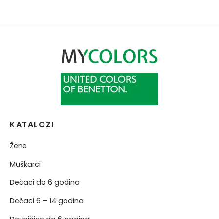
NERKE
KATALOZI
Žene
Muškarci
Dečaci do 6 godina
Dečaci 6 – 14 godina