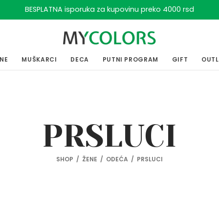
BESPLATNA isporuka za kupovinu preko 4000 rsd
ENE
MUŠKARCI
DECA
PUTNI PROGRAM
GIFT
OUT
PRSLUCI
SHOP
/
ŽENE
/
ODEĆA
/
PRSLUCI