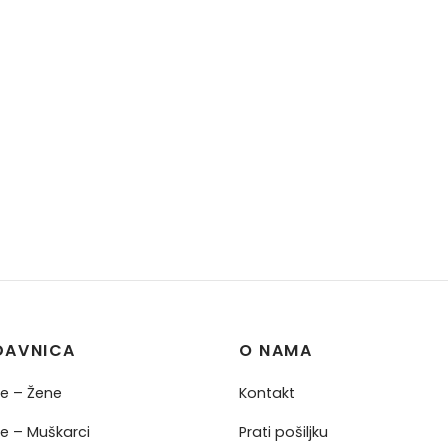
DAVNICA
O NAMA
ne – Žene
Kontakt
ne – Muškarci
Prati pošiljku