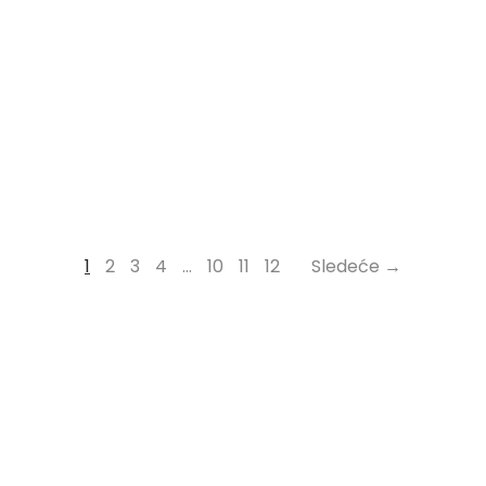
1
2
3
4
…
10
11
12
Sledeće →