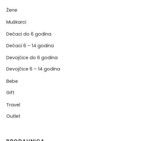
Žene
NJE
Muškarci
NERKE
Dečaci do 6 godina
Dečaci 6 – 14 godina
Devojčice do 6 godina
Devojčice 6 – 14 godina
Bebe
Gift
Travel
Outlet