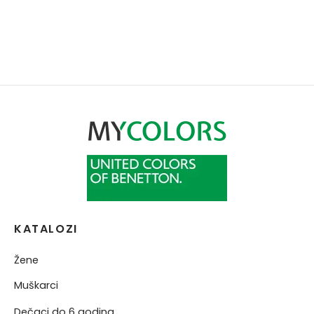
KATALOZI
Žene
Muškarci
Dečaci do 6 godina