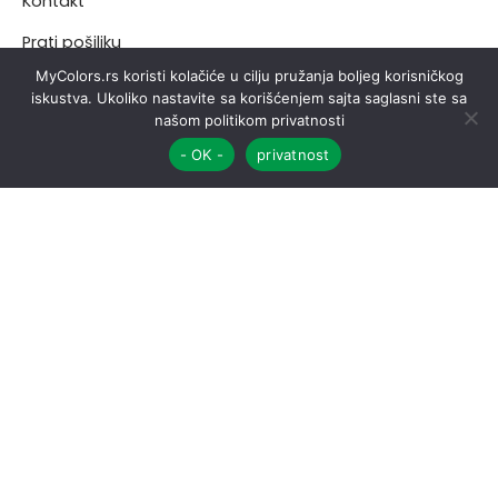
Kontakt
Prati pošiljku
MyColors.rs koristi kolačiće u cilju pružanja boljeg korisničkog
iskustva. Ukoliko nastavite sa korišćenjem sajta saglasni ste sa
našom politikom privatnosti
PODRŠKA
- OK -
privatnost
FILTERI
Politika privatnosti
Uslovi korišćenja
VELIČINA
S
M
L
XL
XXL
XXXL
CENA