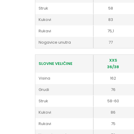
Struk
58
Kukovi
83
Rukavi
75,1
Nogavice unutra
77
XXS
SLOVNE VELIČINE
36/38
Visina
162
Grudi
76
Struk
58-60
Kukovi
86
Rukavi
75