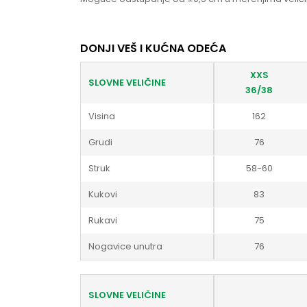
DONJI VEŠ I KUĆNA ODEĆA
XXS
SLOVNE VELIČINE
36/38
Visina
162
Grudi
76
Struk
58-60
Kukovi
83
Rukavi
75
Nogavice unutra
76
SLOVNE VELIČINE