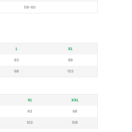
58-60
L
XL
83
88
98
103
XL
XXL
93
98
103
108