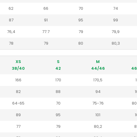
62
66
70
74
87
91
95
99
76,4
77.7
79
79,9
78
79
80
80,3
XS
S
M
38/40
42
44/46
46
166
170
170,5
1
82
88
94
1
64-65
70
75-76
80
89
95
101
1
77
79
80,2
8