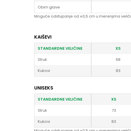
Obim glave
Moguće odstupanje od ±0,5 cm u merenjima veliči
KAIŠEVI
STANDARDNE VELIČINE
XS
Struk
68
Kukovi
83
UNISEKS
STANDARDNE VELIČINE
XS
Struk
73
Kukovi
83
Moguće odstupanje od ±0,5 cm u merenjima veliči