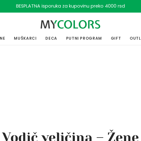
BESPLATNA isporuka za kupovinu preko 4000 rsd
ENE
MUŠKARCI
DECA
PUTNI PROGRAM
GIFT
OUT
Vodič veličina – Žene