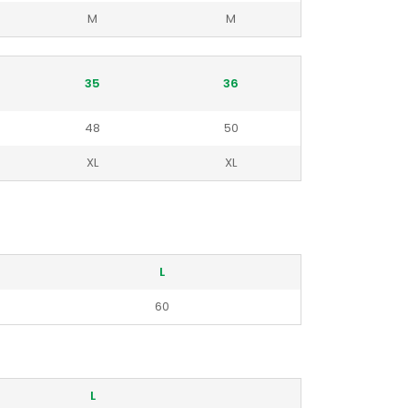
M
M
35
36
48
50
XL
XL
L
60
L