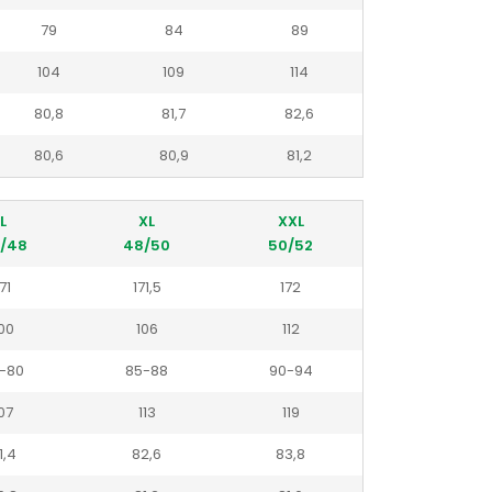
79
84
89
104
109
114
80,8
81,7
82,6
80,6
80,9
81,2
L
XL
XXL
/48
48/50
50/52
71
171,5
172
00
106
112
-80
85-88
90-94
07
113
119
1,4
82,6
83,8