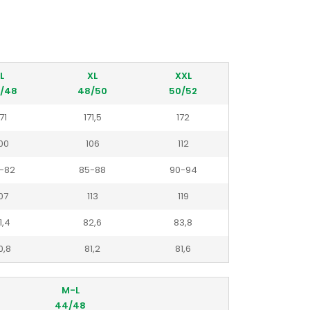
L
XL
XXL
/48
48/50
50/52
71
171,5
172
00
106
112
-82
85-88
90-94
07
113
119
1,4
82,6
83,8
0,8
81,2
81,6
M-L
44/48