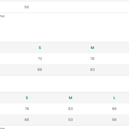
56
ne.
S
M
73
78
88
93
S
M
L
78
83
88
88
93
98
ne.