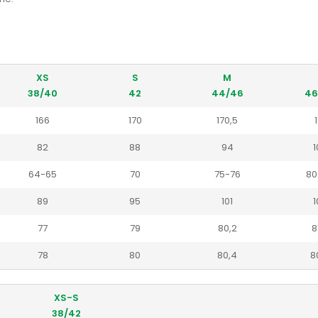
XS
S
M
38/40
42
44/46
46
166
170
170,5
1
82
88
94
1
64-65
70
75-76
80
89
95
101
1
77
79
80,2
8
78
80
80,4
8
XS-S
38/42