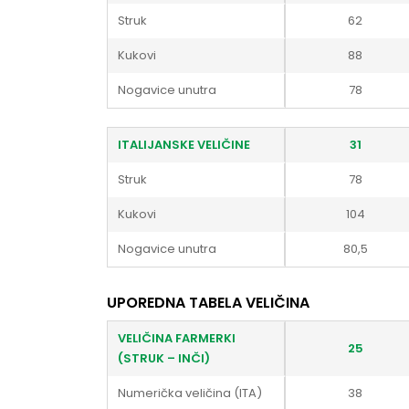
Struk
62
Kukovi
88
Nogavice unutra
78
ITALIJANSKE VELIČINE
31
Struk
78
Kukovi
104
Nogavice unutra
80,5
UPOREDNA TABELA VELIČINA
VELIČINA FARMERKI
25
(STRUK – INČI)
Numerička veličina (ITA)
38