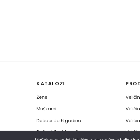
KATALOZI
PRO
Žene
Veliči
Muškarci
Veliči
Dečaci do 6 godina
Veliči
Dečaci 6 – 14 godina
Veliči
MyColors.rs koristi kolačiće u cilju pružanja boljeg ko