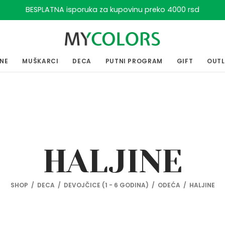
BESPLATNA isporuka za kupovinu preko 4000 rsd
ENE
MUŠKARCI
DECA
PUTNI PROGRAM
GIFT
OUT
HALJINE
SHOP
/
DECA
/
DEVOJČICE (1 - 6 GODINA)
/
ODEĆA
/
HALJINE