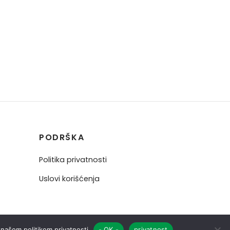
PODRŠKA
Politika privatnosti
Uslovi korišćenja
a našom politikom privatnosti
- OK -
privatnost