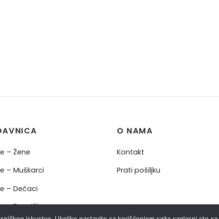
DAVNICA
O NAMA
ne – Žene
Kontakt
ne – Muškarci
Prati pošiljku
ne – Dečaci
ne – Devojčice
risničkog iskustva. Ukoliko nastavite sa korišćenjem sajta saglasni ste s