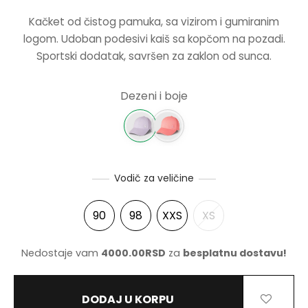
CENA JE
CENA J
Kačket od čistog pamuka, sa vizirom i gumiranim
BILA:
1043.00R
NJE
logom. Udoban podesivi kaiš sa kopčom na pozadi.
1490.00RSD.
Sportski dodatak, savršen za zaklon od sunca.
NERKE
Dezeni i boje
Vodič za veličine
90
98
XXS
XS
Nedostaje vam
4000.00
RSD
za
besplatnu dostavu!
DODAJ U KORPU