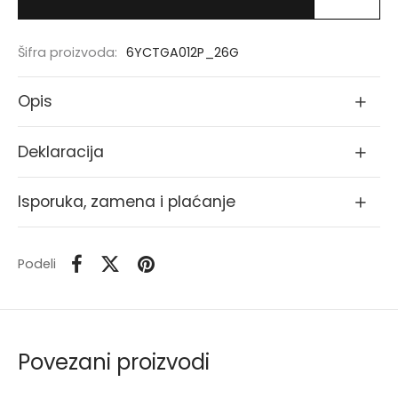
Šifra proizvoda:
6YCTGA012P_26G
Opis
Deklaracija
Isporuka, zamena i plaćanje
Podeli
Povezani proizvodi