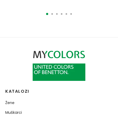
2490.00RSD.
1590.00RSD.
KATALOZI
Žene
Muškarci