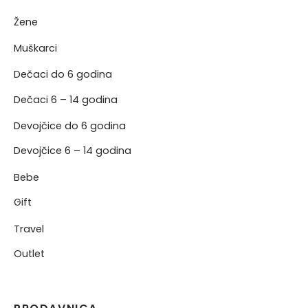
Žene
NERKE
Muškarci
Dečaci do 6 godina
Dečaci 6 – 14 godina
Devojčice do 6 godina
Devojčice 6 – 14 godina
Bebe
Gift
Travel
Outlet