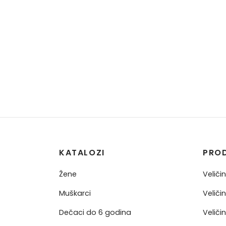
KATALOZI
PRO
Žene
Veliči
Muškarci
Veliči
Dečaci do 6 godina
Veliči