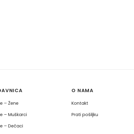
DAVNICA
O NAMA
ne – Žene
Kontakt
ne – Muškarci
Prati pošiljku
ne – Dečaci