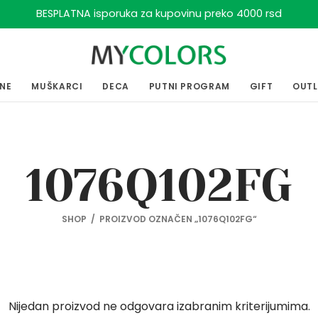
BESPLATNA isporuka za kupovinu preko 4000 rsd
ENE
MUŠKARCI
DECA
PUTNI PROGRAM
GIFT
OUT
1076Q102FG
SHOP
/
PROIZVOD OZNAČEN „1076Q102FG“
Nijedan proizvod ne odgovara izabranim kriterijumima.