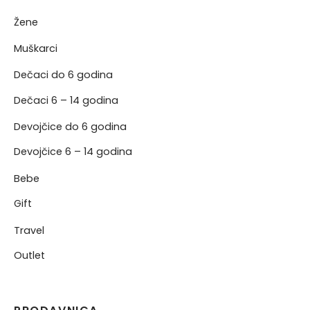
Žene
NERKE
Muškarci
Dečaci do 6 godina
Dečaci 6 – 14 godina
Devojčice do 6 godina
Devojčice 6 – 14 godina
Bebe
Gift
Travel
Outlet