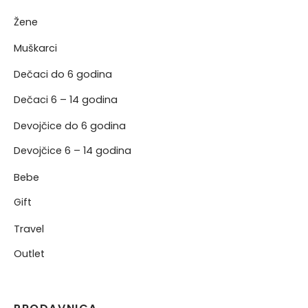
Žene
NJE
Muškarci
NERKE
Dečaci do 6 godina
Dečaci 6 – 14 godina
Devojčice do 6 godina
Devojčice 6 – 14 godina
Bebe
Gift
Travel
Outlet