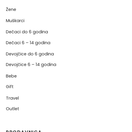
Žene
NJE
Muškarci
NERKE
Dečaci do 6 godina
Dečaci 6 – 14 godina
Devojčice do 6 godina
Devojčice 6 – 14 godina
Bebe
Gift
Travel
Outlet