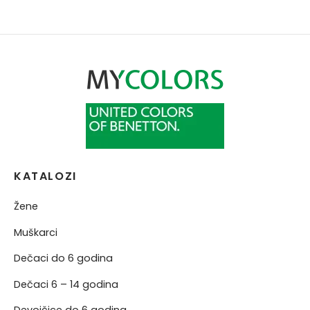
NERKE
KATALOZI
Žene
Muškarci
Dečaci do 6 godina
Dečaci 6 – 14 godina