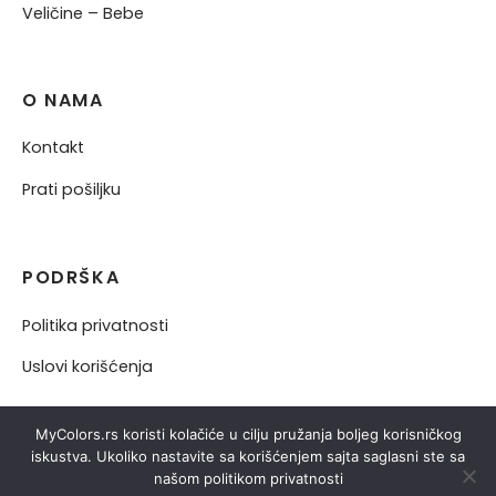
Veličine – Bebe
O NAMA
Kontakt
Prati pošiljku
PODRŠKA
Politika privatnosti
Uslovi korišćenja
MyColors.rs koristi kolačiće u cilju pružanja boljeg korisničkog
iskustva. Ukoliko nastavite sa korišćenjem sajta saglasni ste sa
našom politikom privatnosti