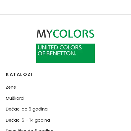
NERKE
KATALOZI
Žene
Muškarci
Dečaci do 6 godina
Dečaci 6 – 14 godina