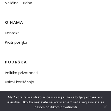
Veličine – Bebe
O NAMA
Kontakt
Prati pošiljku
PODRŠKA
Politika privatnosti
Uslovi korišćenja
MyColors.rs koristi kolačiće u cilju pružanja boljeg korisničkog
iskustva. Ukoliko nastavite sa korišćenjem sajta saglasni ste sa
našom politikom privatnosti