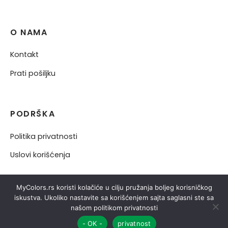
O NAMA
Kontakt
Prati pošiljku
PODRŠKA
Politika privatnosti
Uslovi korišćenja
MyColors.rs koristi kolačiće u cilju pružanja boljeg korisničkog
iskustva. Ukoliko nastavite sa korišćenjem sajta saglasni ste sa
našom politikom privatnosti
- OK -
privatnost
FILTERI