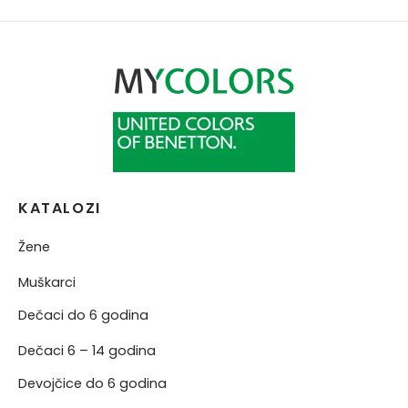
NERKE
KATALOZI
Žene
Muškarci
Dečaci do 6 godina
Dečaci 6 – 14 godina
Devojčice do 6 godina