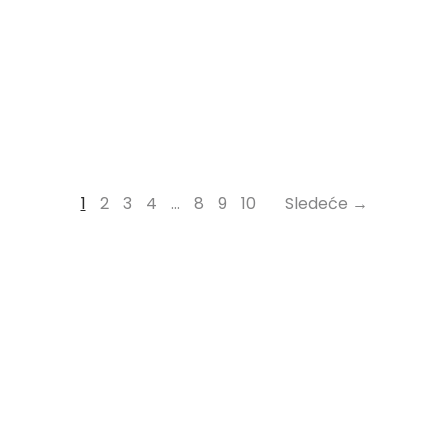
1
2
3
4
…
8
9
10
Sledeće →