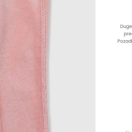
Duge 
pre
Pozadi