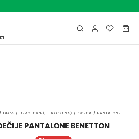
LET
/
DECA
/
DEVOJČICE (1 - 6 GODINA)
/
ODEĆA
/
PANTALONE
DEČIJE PANTALONE BENETTON