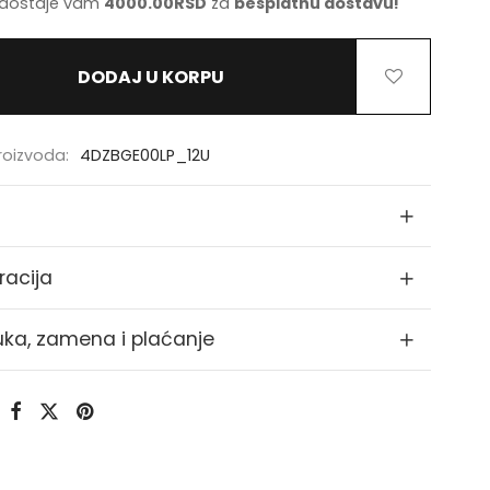
dostaje vam
4000.00
RSD
za
besplatnu dostavu!
DODAJ U KORPU
proizvoda:
4DZBGE00LP_12U
racija
uka, zamena i plaćanje