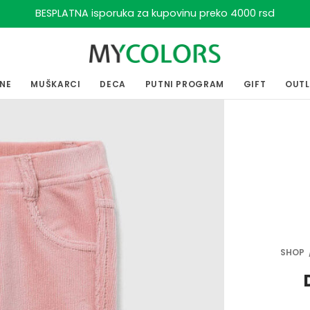
BESPLATNA isporuka za kupovinu preko 4000 rsd
ENE
MUŠKARCI
DECA
PUTNI PROGRAM
GIFT
OUT
SHOP