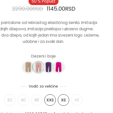
50
%
Popust
ORIGINALNA
TRENUTNA
2290.00
RSD
1145.00
RSD
CENA JE
CENA JE:
pantalone od rebrastog elastičnog šenila. Imitacija
BILA:
1145.00RSD.
dnjih džepova, imitacija preklopa i ukrasno dugme.
2290.00RSD.
 dva džepa, od kojih jedan ima izvezeni logo. Ležerne,
udobne i za svaki dan.
Dezeni i boje
Vodič za veličine
82
90
98
XXS
XS
YS