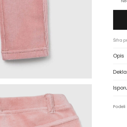
Ne
Šifra 
Opis
Dekla
Ispor
Podeli