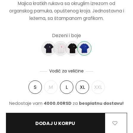
Majica kratkih rukava sa okruglim izrezom od
BILA:
2145.00R
organskog pamuka, opuštenog kroja. Jednostavna i
NERKE
4290.00RSD.
ležerna, sa štampanom grafikom.
Dezeni i boje
Vodič za veličine
S
M
L
XL
XXL
Nedostaje vam
4000.00
RSD
za
besplatnu dostavu!
DODAJ U KORPU