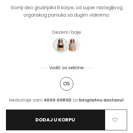
CENA JE
CENA JE
Gornji deo grudnjaka B korpe, od super rastegljivog
BILA:
795.00RS
NERKE
organskog pamuka sa dugim vlaknima.
1590.00RSD.
Dezeni i boje
Vodič za veličine
OS
Nedostaje vam
4000.00
RSD
za
besplatnu dostavu!
DODAJ U KORPU