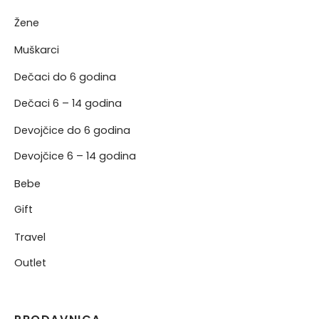
Žene
NERKE
Muškarci
Dečaci do 6 godina
Dečaci 6 – 14 godina
Devojčice do 6 godina
Devojčice 6 – 14 godina
Bebe
Gift
Travel
Outlet