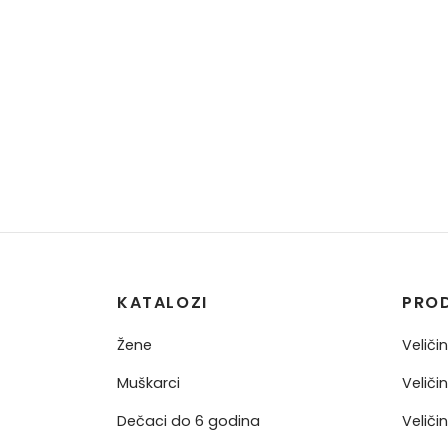
KATALOZI
PRO
Žene
Veliči
Muškarci
Veliči
Dečaci do 6 godina
Veliči