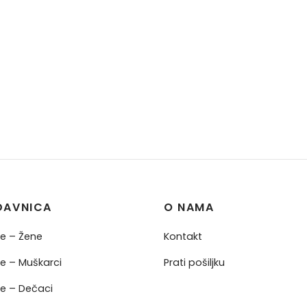
DAVNICA
O NAMA
ne – Žene
Kontakt
ne – Muškarci
Prati pošiljku
ne – Dečaci