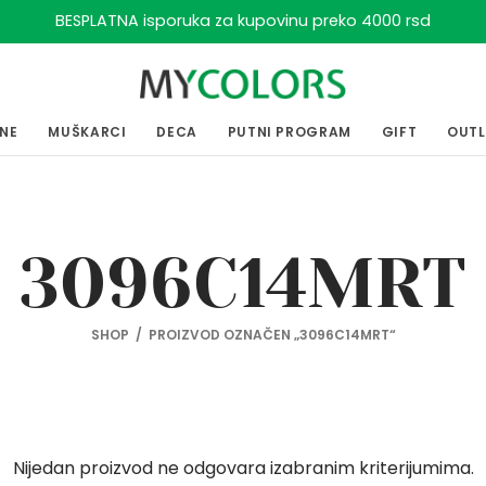
BESPLATNA isporuka za kupovinu preko 4000 rsd
ENE
MUŠKARCI
DECA
PUTNI PROGRAM
GIFT
OUT
3096C14MRT
SHOP
/
PROIZVOD OZNAČEN „3096C14MRT“
Nijedan proizvod ne odgovara izabranim kriterijumima.