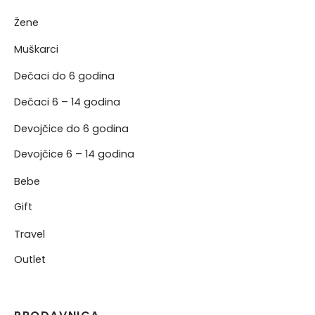
Žene
NJE
Muškarci
NERKE
Dečaci do 6 godina
Dečaci 6 – 14 godina
Devojčice do 6 godina
Devojčice 6 – 14 godina
Bebe
Gift
Travel
Outlet