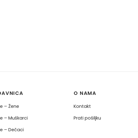
DAVNICA
O NAMA
ne – Žene
Kontakt
ne – Muškarci
Prati pošiljku
ne – Dečaci