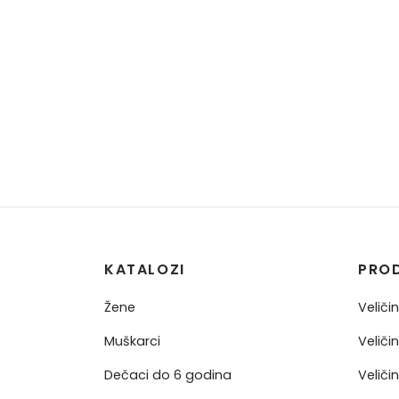
KATALOZI
PRO
Žene
Veliči
Muškarci
Veliči
Dečaci do 6 godina
Veliči