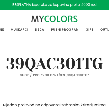
BESPLATNA isporuka za kupovinu preko 4000 rsd
ENE
MUŠKARCI
DECA
PUTNI PROGRAM
GIFT
OUT
39QAC301TG
SHOP
/
PROIZVOD OZNAČEN „39QAC301TG“
Nijedan proizvod ne odgovara izabranim kriterijumima.