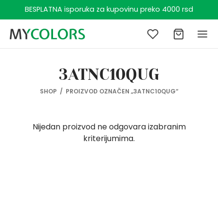
BESPLATNA isporuka za kupovinu preko 4000 rsd
Z
3ATNC10QUG
Nazad
Nazad
Nazad
Nazad
Nazad
Nazad
Nazad
Nazad
Nazad
Nazad
Nazad
Nazad
Nazad
Nazad
Nazad
Nazad
Nazad
Nazad
Nazad
Nazad
Nazad
Nazad
Nazad
Nazad
Nazad
Nazad
Nazad
Nazad
SHOP
/
PROIZVOD OZNAČEN „3ATNC10QUG“
E
EĆA
IMO
ESOARI
GRAM ZA PLAŽU
KARCI
EĆA
ESOARI
IMO
CA
E
EĆA
UĆA
ESOARI
ACI (1 – 6 GODINA)
EĆA
ESOARI
ACI (6 – 14 GODINA)
EĆA
ESOARI
GRAM ZA PLAŽU
OJČICE (1 – 6 GODINA)
EĆA
ESOARI
OJČICE (6 – 14 GODINA)
EĆA
ESOARI
GRAM ZA PLAŽU
Nijedan proizvod ne odgovara izabranim
kriterijumima.
ĆA
MUDE
ICE
APE
AĆI KOSTIMI
ĆA
MUDE
APE
ICE
E
ĆA
MUDE
IKE
APE
ĆA
MUDE
, ŠALOVI I RUKAVICE
ĆA
MUDE
APE
AĆI
ĆA
MUDE
, ŠALOVI I RUKAVICE
ĆA
MUDE
APE
IRI
IMO
ZE
OVI I BOKSERICE
, ŠALOVI I RUKAVICE
IRI
ESOARI
SERICE
, ŠALOVI I RUKAVICE
OVI I BOKSERICE
ci (1 – 6 godina)
ĆA
I
, ŠALOVI I RUKAVICE
ESOARI
SERICE
ESOARI
SERICE
, ŠALOVI I RUKAVICE
IRI
ESOARI
SERICE
ESOARI
SERICE
, ŠALOVI I RUKAVICE
ESOARI
SERICE
OBRANI
IMO
MPERI
ci (6 – 14 godina)
ESOARI
SERICE
ULJE
GRAM ZA PLAŽU
ULJE
OBRANI
JINE
GRAM ZA PLAŽU
JINE
OBRANI
GRAM ZA PLAŽU
MPERI
SERI
MERKE
jčice (1 – 6 godina)
ANKE
ICE
ICE
ANKE
ANKE