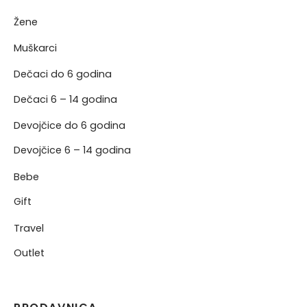
Žene
NERKE
Muškarci
Dečaci do 6 godina
Dečaci 6 – 14 godina
Devojčice do 6 godina
Devojčice 6 – 14 godina
Bebe
Gift
Travel
Outlet