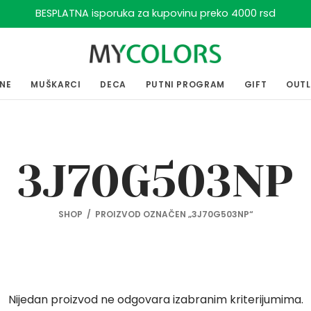
BESPLATNA isporuka za kupovinu preko 4000 rsd
ENE
MUŠKARCI
DECA
PUTNI PROGRAM
GIFT
OUT
3J70G503NP
SHOP
/
PROIZVOD OZNAČEN „3J70G503NP“
Nijedan proizvod ne odgovara izabranim kriterijumima.