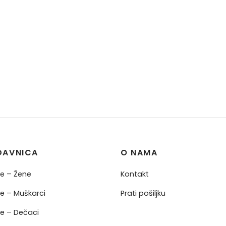
DAVNICA
O NAMA
ne – Žene
Kontakt
ne – Muškarci
Prati pošiljku
ne – Dečaci