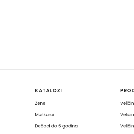
KATALOZI
PRO
Žene
Veliči
Muškarci
Veliči
Dečaci do 6 godina
Veliči