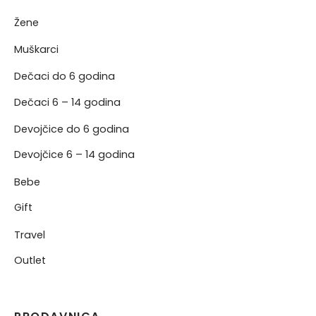
Žene
NERKE
Muškarci
Dečaci do 6 godina
Dečaci 6 – 14 godina
Devojčice do 6 godina
Devojčice 6 – 14 godina
Bebe
Gift
Travel
Outlet