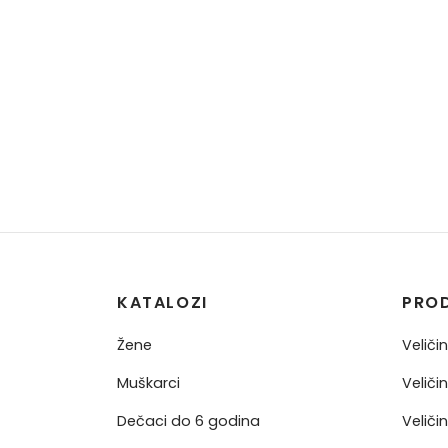
KATALOZI
PRO
Žene
Veliči
Muškarci
Veliči
Dečaci do 6 godina
Veliči