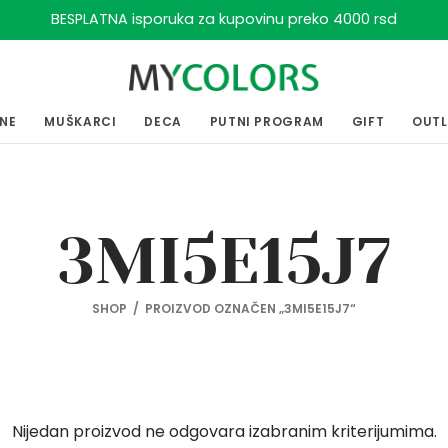
BESPLATNA isporuka za kupovinu preko 4000 rsd
ENE
MUŠKARCI
DECA
PUTNI PROGRAM
GIFT
OUT
3MI5E15J7
SHOP
/
PROIZVOD OZNAČEN „3MI5E15J7“
Nijedan proizvod ne odgovara izabranim kriterijumima.