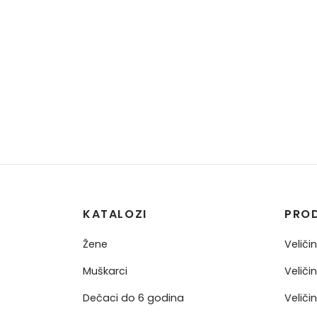
KATALOZI
PRO
Žene
Veliči
Muškarci
Veliči
Dečaci do 6 godina
Veliči