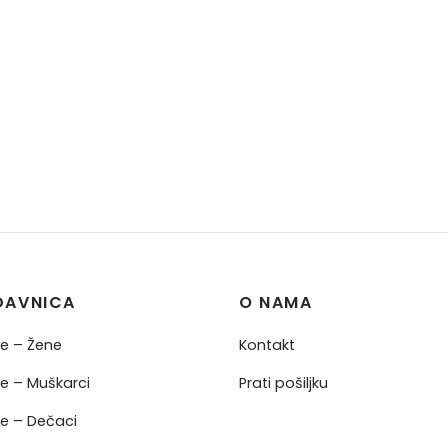
DAVNICA
O NAMA
ne – Žene
Kontakt
ne – Muškarci
Prati pošiljku
ne – Dečaci