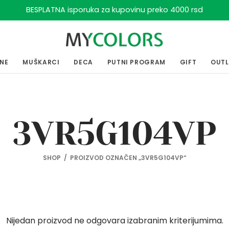
BESPLATNA isporuka za kupovinu preko 4000 rsd
ENE
MUŠKARCI
DECA
PUTNI PROGRAM
GIFT
OUT
3VR5G104VP
SHOP
/
PROIZVOD OZNAČEN „3VR5G104VP“
Nijedan proizvod ne odgovara izabranim kriterijumima.