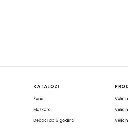
KATALOZI
PRO
Žene
Veliči
Muškarci
Veliči
Dečaci do 6 godina
Veliči