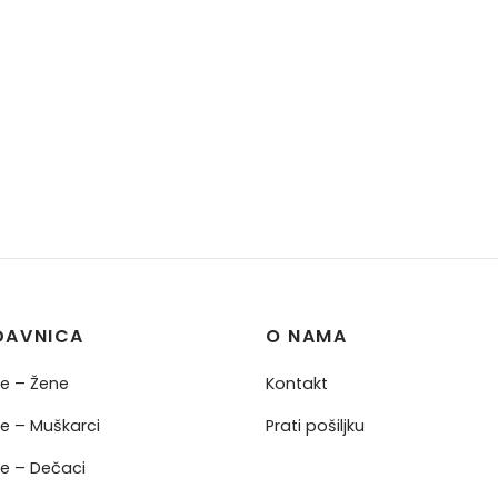
DAVNICA
O NAMA
ne – Žene
Kontakt
ne – Muškarci
Prati pošiljku
ne – Dečaci