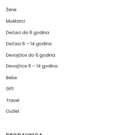
Žene
NERKE
Muškarci
Dečaci do 6 godina
Dečaci 6 – 14 godina
Devojčice do 6 godina
Devojčice 6 – 14 godina
Bebe
Gift
Travel
Outlet