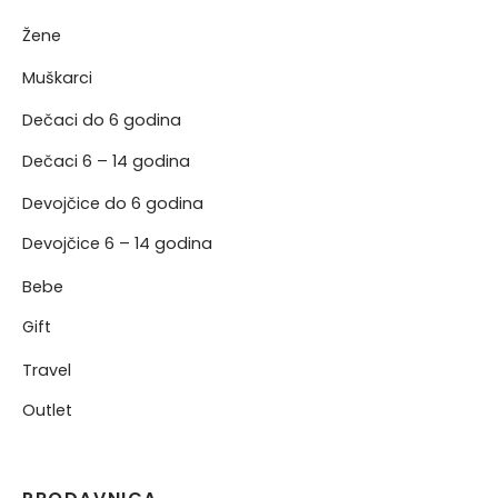
Žene
NJE
Muškarci
NERKE
Dečaci do 6 godina
Dečaci 6 – 14 godina
Devojčice do 6 godina
Devojčice 6 – 14 godina
Bebe
Gift
Travel
Outlet