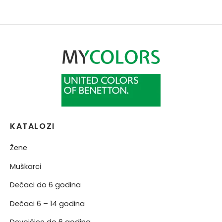
NJE
NERKE
KATALOZI
Žene
Muškarci
Dečaci do 6 godina
Dečaci 6 – 14 godina