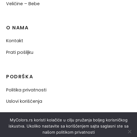
Veličine – Bebe
O NAMA
Kontakt
Prati pošiljku
PODRŠKA
Politika privatnosti
Uslovi korišćenja
MyColors.rs koristi kolačiće u cilju pružanja boljeg korisničkog
iskustva. Ukoliko nastavite sa korišćenjem sajta saglasni ste sa
našom politikom privatnosti