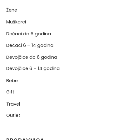
Žene
NERKE
Muškarci
Dečaci do 6 godina
Dečaci 6 – 14 godina
Devojčice do 6 godina
Devojčice 6 – 14 godina
Bebe
Gift
Travel
Outlet