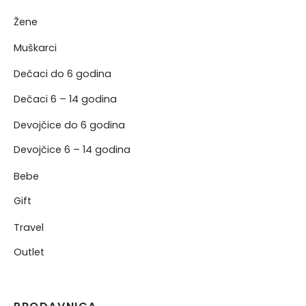
Žene
NJE
Muškarci
NERKE
Dečaci do 6 godina
Dečaci 6 – 14 godina
Devojčice do 6 godina
Devojčice 6 – 14 godina
Bebe
Gift
Travel
Outlet