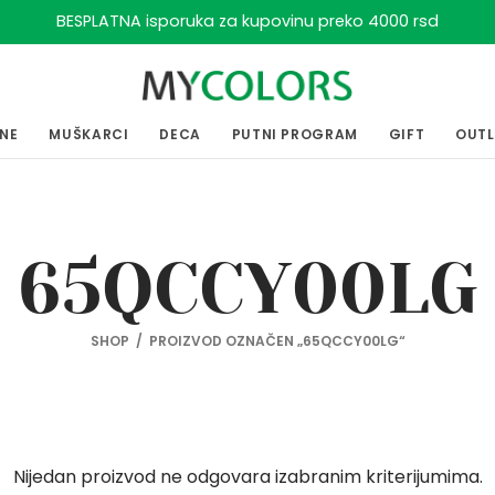
BESPLATNA isporuka za kupovinu preko 4000 rsd
ENE
MUŠKARCI
DECA
PUTNI PROGRAM
GIFT
OUT
65QCCY00LG
SHOP
/
PROIZVOD OZNAČEN „65QCCY00LG“
Nijedan proizvod ne odgovara izabranim kriterijumima.