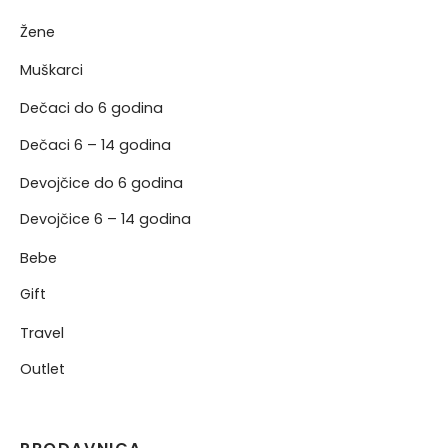
Žene
NJE
Muškarci
NERKE
Dečaci do 6 godina
Dečaci 6 – 14 godina
Devojčice do 6 godina
Devojčice 6 – 14 godina
Bebe
Gift
Travel
Outlet