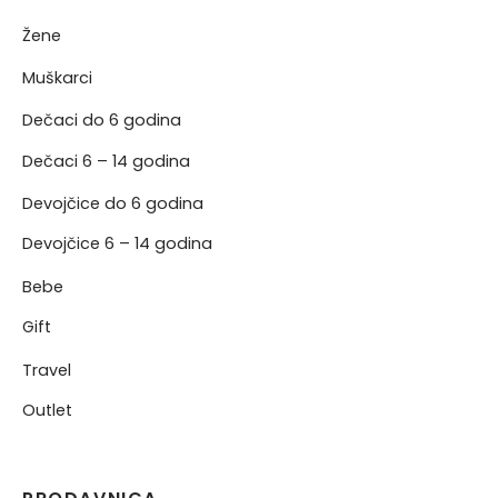
Žene
NJE
Muškarci
NERKE
Dečaci do 6 godina
Dečaci 6 – 14 godina
Devojčice do 6 godina
Devojčice 6 – 14 godina
Bebe
Gift
Travel
Outlet