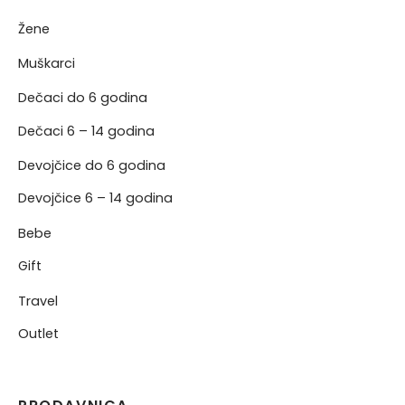
Žene
NJE
Muškarci
NERKE
Dečaci do 6 godina
Dečaci 6 – 14 godina
Devojčice do 6 godina
Devojčice 6 – 14 godina
Bebe
Gift
Travel
Outlet