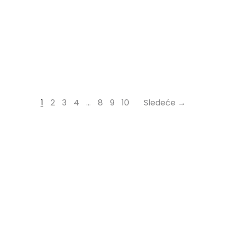
1
2
3
4
…
8
9
10
Sledeće →