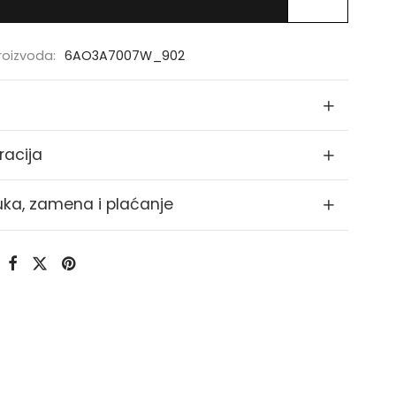
proizvoda:
6AO3A7007W_902
racija
uka, zamena i plaćanje