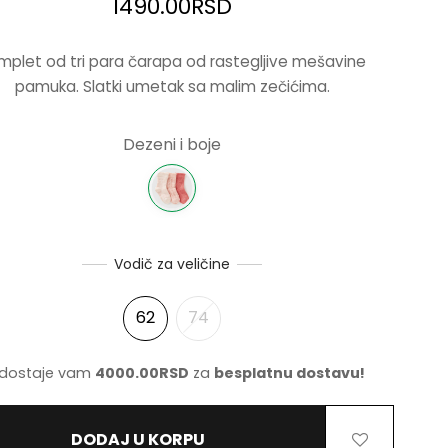
1490.00
RSD
mplet od tri para čarapa od rastegljive mešavine
pamuka. Slatki umetak sa malim zečićima.
Dezeni i boje
Vodič za veličine
62
74
dostaje vam
4000.00
RSD
za
besplatnu dostavu!
DODAJ U KORPU