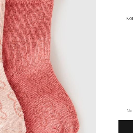
Ko
Ne