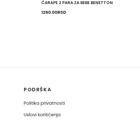
ČARAPE 2 PARA ZA BEBE BENETTON
proizvoda.
proizv
nutna
1290.00
RSD
 je:
00RSD.
PODRŠKA
Politika privatnosti
Uslovi korišćenja