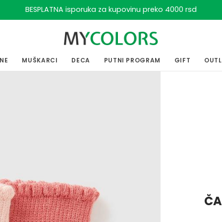
BESPLATNA isporuka za kupovinu preko 4000 rsd
ENE
MUŠKARCI
DECA
PUTNI PROGRAM
GIFT
OUT
ČA