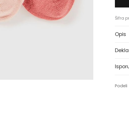
Šifra 
Opis
Dekla
Ispor
Podeli