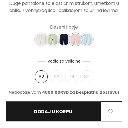
Duge pantalone sa elastičnim strukom, umetkom u
BILA:
1245.00R
obliku životinjskog lica i aplikacijom za uši na leđima.
NJE
2490.00RSD.
NERKE
Dezeni i boje
Vodič za veličine
62
68
74
82
Nedostaje vam
4000.00
RSD
za
besplatnu dostavu!
DODAJ U KORPU