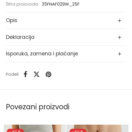
Šifra proizvoda:
35FNAF029W_25F
Opis
Deklaracija
Isporuka, zamena i plaćanje
Podeli
Povezani proizvodi
-
50
%
-
50
%