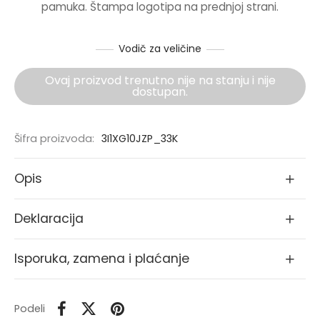
pamuka. Štampa logotipa na prednjoj strani.
1690.00RSD.
NERKE
Vodič za veličine
Ovaj proizvod trenutno nije na stanju i nije
dostupan.
Šifra proizvoda:
3I1XG10JZP_33K
Opis
Deklaracija
Isporuka, zamena i plaćanje
Podeli