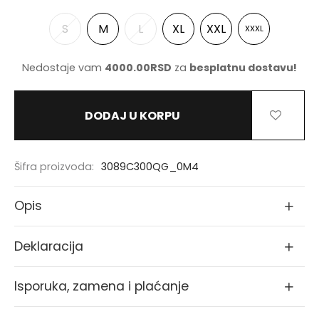
S
M
L
XL
XXL
XXXL
Nedostaje vam
4000.00
RSD
za
besplatnu dostavu!
DODAJ U KORPU
Šifra proizvoda:
3089C300QG_0M4
Opis
Deklaracija
Isporuka, zamena i plaćanje