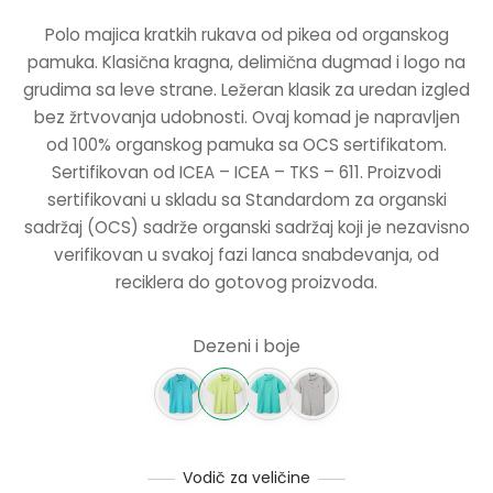
CENA JE
CENA J
Polo majica kratkih rukava od pikea od organskog
BILA:
1395.00R
NERKE
pamuka. Klasična kragna, delimična dugmad i logo na
2790.00RSD.
grudima sa leve strane. Ležeran klasik za uredan izgled
bez žrtvovanja udobnosti. Ovaj komad je napravljen
od 100% organskog pamuka sa OCS sertifikatom.
Sertifikovan od ICEA – ICEA – TKS – 611. Proizvodi
sertifikovani u skladu sa Standardom za organski
sadržaj (OCS) sadrže organski sadržaj koji je nezavisno
verifikovan u svakoj fazi lanca snabdevanja, od
reciklera do gotovog proizvoda.
Dezeni i boje
Vodič za veličine