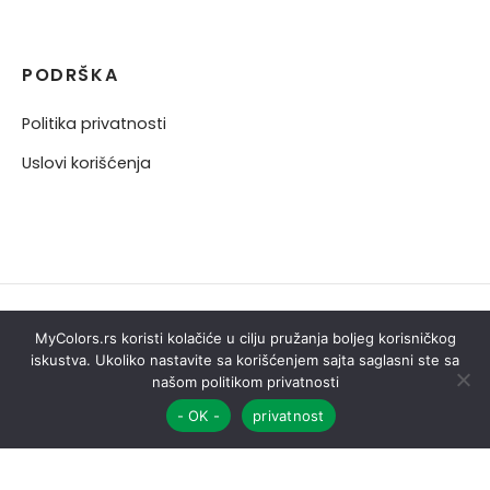
PODRŠKA
Politika privatnosti
Uslovi korišćenja
MyColors.rs koristi kolačiće u cilju pružanja boljeg korisničkog
iskustva. Ukoliko nastavite sa korišćenjem sajta saglasni ste sa
našom politikom privatnosti
- OK -
privatnost
Sva prava zadržana ©2026. MYCOLORS