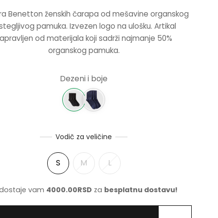
ara Benetton ženskih čarapa od mešavine organskog
stegljivog pamuka. Izvezen logo na ulošku. Artikal
apravljen od materijala koji sadrži najmanje 50%
organskog pamuka.
Dezeni i boje
Vodič za veličine
S
M
L
dostaje vam
4000.00
RSD
za
besplatnu dostavu!