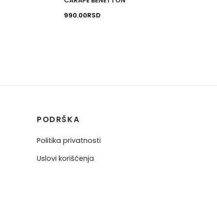
ČARAPE BENETTON
proizvoda.
proizv
990.00
RSD
PODRŠKA
Politika privatnosti
Uslovi korišćenja