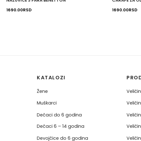
NAZUVICE 3 PARA BENETTON
ČARAPE ZA O
oda.
proizvoda.
1690.00
RSD
1690.00
RSD
KATALOZI
PRO
Žene
Veliči
Muškarci
Veliči
Dečaci do 6 godina
Veliči
Dečaci 6 – 14 godina
Veliči
Devojčice do 6 godina
Veliči