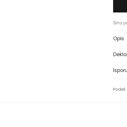
Šifra 
Opis
Dekla
Ispor
Podeli