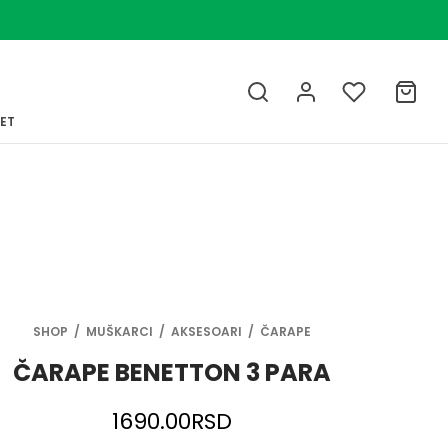
LET
SHOP
/
MUŠKARCI
/
AKSESOARI
/
ČARAPE
ČARAPE BENETTON 3 PARA
1690.00
RSD