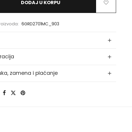
DODAJ U KORPU
proizvoda:
6GRD2701MC_903
racija
uka, zamena i plaćanje