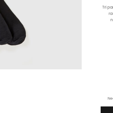
Tri p
ra
n
Ne