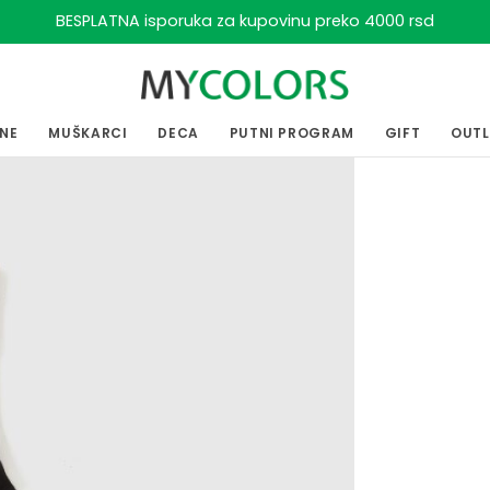
BESPLATNA isporuka za kupovinu preko 4000 rsd
ENE
MUŠKARCI
DECA
PUTNI PROGRAM
GIFT
OUT