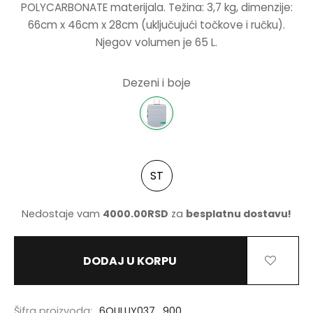
POLYCARBONATE materijala. Težina: 3,7 kg, dimenzije:
66cm x 46cm x 28cm (uključujući točkove i ručku).
NJE
Njegov volumen je 65 L.
NERKE
Dezeni i boje
ST
Nedostaje vam
4000.00
RSD
za
besplatnu dostavu!
DODAJ U KORPU
Šifra proizvoda:
6OULUY037_900