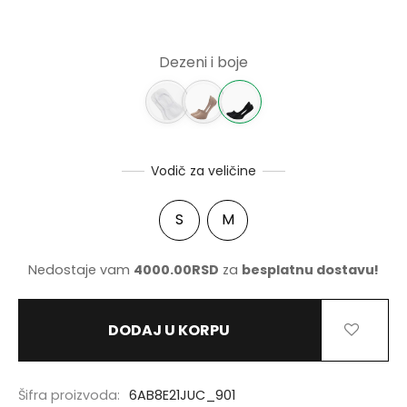
NERKE
Dezeni i boje
Vodič za veličine
S
M
Nedostaje vam
4000.00
RSD
za
besplatnu dostavu!
DODAJ U KORPU
Šifra proizvoda:
6AB8E21JUC_901