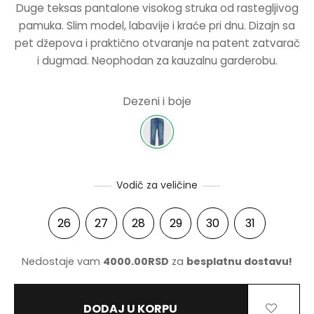
Duge teksas pantalone visokog struka od rastegljivog
BILA:
4995.00
pamuka. Slim model, labavije i kraće pri dnu. Dizajn sa
NERKE
9990.00RSD.
pet džepova i praktično otvaranje na patent zatvarač
i dugmad. Neophodan za kauzalnu garderobu.
Dezeni i boje
Vodič za veličine
26
27
28
29
30
31
Nedostaje vam
4000.00
RSD
za
besplatnu dostavu!
DODAJ U KORPU